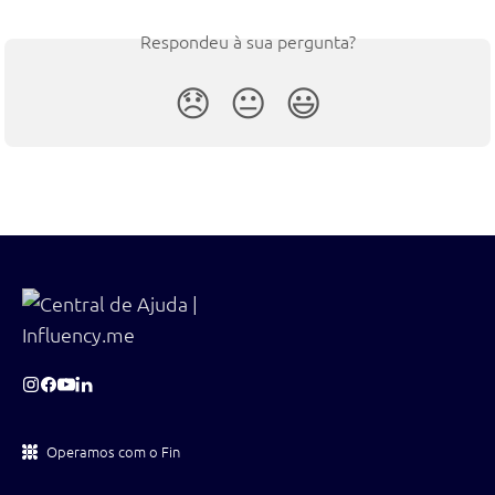
Respondeu à sua pergunta?
😞
😐
😃
Operamos com o Fin