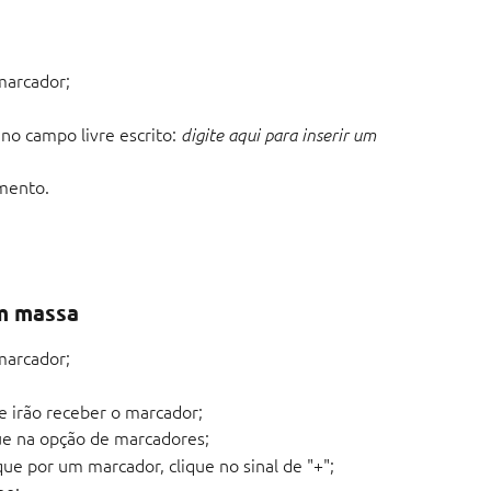
marcador;
 no campo livre escrito: 
digite aqui para inserir um 
mento. 
m massa
marcador;
e irão receber o marcador;
que na opção de marcadores;
ue por um marcador, clique no sinal de "+";