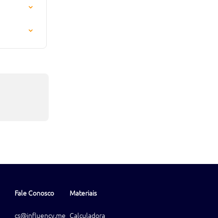
Fale Conosco
Materiais
cs@influency.me
Calculadora