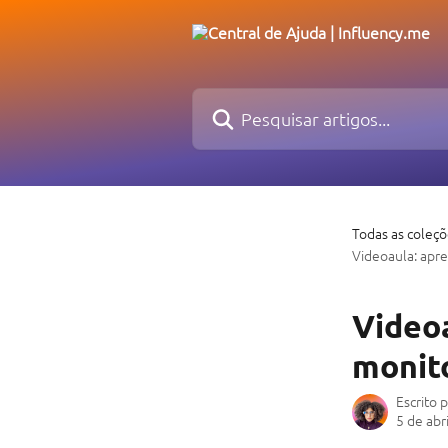
Passar para o conteúdo principal
Pesquisar artigos...
Todas as coleç
Videoaula: apre
Videoa
monit
Escrito 
5 de abr