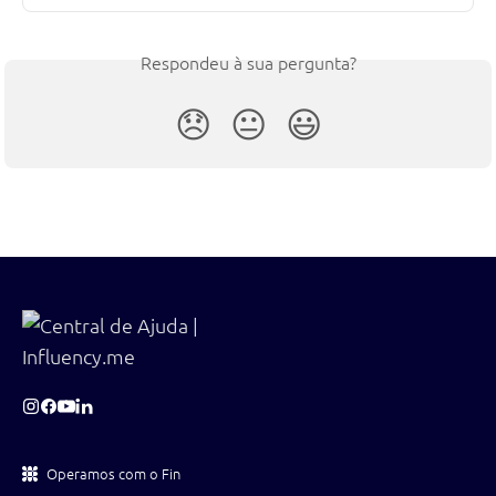
Respondeu à sua pergunta?
😞
😐
😃
Operamos com o Fin