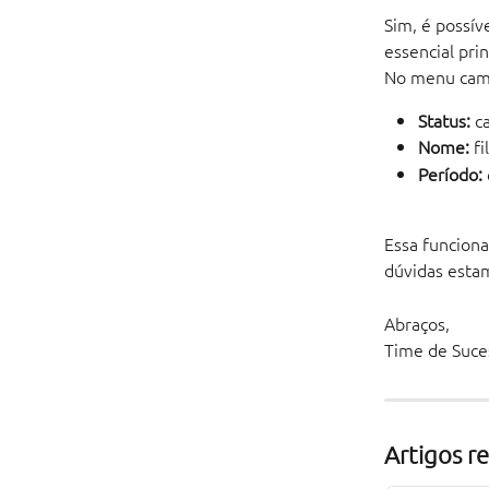
Sim, é possív
essencial pri
No menu campa
Status:
 c
Nome:
 f
Período:
Essa funciona
dúvidas estam
Abraços,
Time de Suce
Artigos r