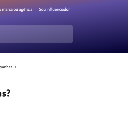
u marca ou agência
Sou influenciador
panhas
as?